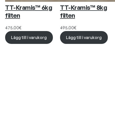
TT-Kramis™ 6kg
TT-Kramis™ 8kg
filten
filten
475.00
€
495.00
€
Lägg till i varukorg
Lägg till i varukorg