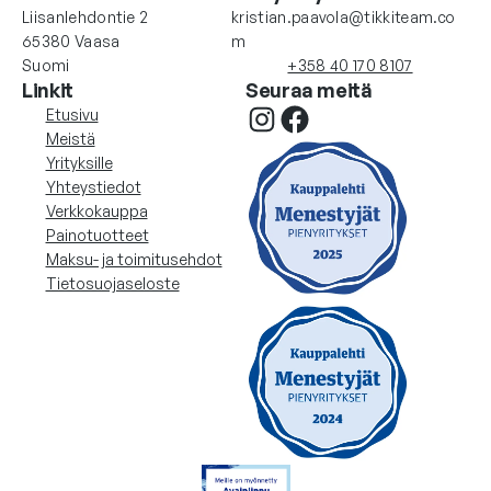
Liisanlehdontie 2
kristian.paavola@tikkiteam.co
65380 Vaasa
m
Suomi
+358 40 170 8107
Linkit
Seuraa meitä
Instagram
Facebook
Etusivu
Meistä
Yrityksille
Yhteystiedot
Verkkokauppa
Painotuotteet
Maksu- ja toimitusehdot
Tietosuojaseloste