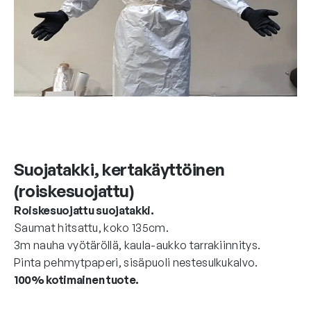
Suojatakki, kertakäyttöinen
(roiskesuojattu)
Roiskesuojattu suojatakki.
Saumat hitsattu, koko 135cm.
3m nauha vyötäröllä, kaula-aukko tarrakiinnitys.
Pinta pehmytpaperi, sisäpuoli nestesulkukalvo.
100% kotimainen tuote.