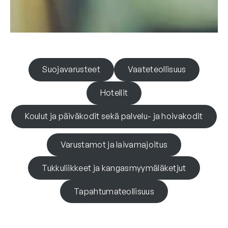
Suojavarusteet
Vaateteollisuus
Hotellit
Koulut ja päiväkodit sekä palvelu- ja hoivakodit
Varustamot ja laivamajoitus
Tukkuliikkeet ja kangasmyymäläketjut
Tapahtumateollisuus