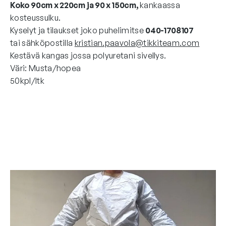
Koko 90cm x 220cm
ja 90 x 150cm,
kankaassa
kosteussulku.
Kyselyt ja tilaukset joko puhelimitse
040-1708107
tai sähköpostilla
kristian.paavola@tikkiteam.com
Kestävä kangas jossa polyuretani sivellys.
Väri: Musta/hopea
50kpl/ltk