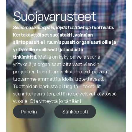
Suojavarusteet
Selaamalla alaspäin, löydät lisätietoja tuotteista.
Kertakäyttöiset suojatakit, vainajan
siirtopussit eli ruumispussit organisaatioille ja
yrityksille edullisesti ja laadusta
tinkimättä.
Meillä on kyky palvella suuria
yrityksiä ja organisaatioita vaativienkin
projektien toimittamiseksi. Projektipalvelut
tuotamme ammattitaidolla luotettavasti.
Tuotteiden laadusta ei tingitä – tekstiilit
suunnitellaan siten, että ne palvelevat käytössä
vuosia. Ota yhteyttä jo tänään!
Puhelin
Sähköposti