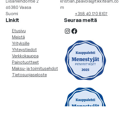
Liisanlehdontie 2
kristian.paavola@tikkiteam.co
65380 Vaasa
m
Suomi
+358 40 170 8107
Linkit
Seuraa meitä
Instagram
Facebook
Etusivu
Meistä
Yrityksille
Yhteystiedot
Verkkokauppa
Painotuotteet
Maksu- ja toimitusehdot
Tietosuojaseloste