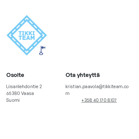
Osoite
Ota yhteyttä
Liisanlehdontie 2
kristian.paavola@tikkiteam.co
65380 Vaasa
m
Suomi
+358 40 170 8107
Linkit
Seuraa meitä
Instagram
Facebook
Etusivu
Meistä
Yrityksille