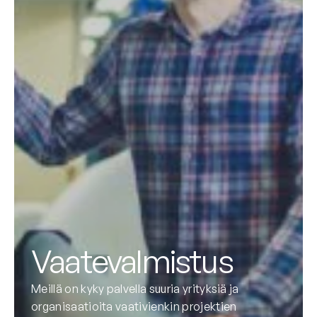
Vaatevalmistus
Meillä on kyky palvella suuria yrityksiä ja
organisaatioita vaativienkin projektien