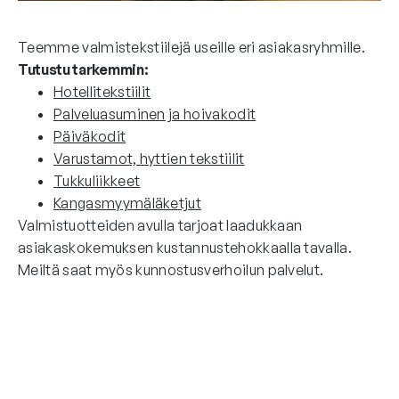
Teemme valmistekstiilejä useille eri asiakasryhmille.
Tutustu tarkemmin:
Hotellitekstiilit
Palveluasuminen ja hoivakodit
Päiväkodit
Varustamot, hyttien tekstiilit
Tukkuliikkeet
Kangasmyymäläketjut
Valmistuotteiden avulla tarjoat laadukkaan
asiakaskokemuksen kustannustehokkaalla tavalla.
Meiltä saat myös kunnostusverhoilun palvelut.