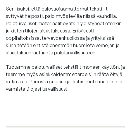
Sen lisäksi, että palosuojaamattomat tekstiilit
syttyvät helposti, palo myös leviää niissä vauhdilla.
Paloturvalliset materiaalit ovatkin yleistyneet etenkin
julkisten tilojen sisustuksessa. Erityisesti
oppilaitoksissa, terveydenhuollossa ja yrityksissä
kiinnitetään entistä enemmän huomiota verhojen ja
sisustuksen laatuun ja paloturvallisuuteen.
Tuotamme paloturvalliset tekstiilit moneen käyttön, ja
teemme myös asiakkaidemme tarpeisiin räätälöityjä
ratkaisuja. Panosta palosuojattuihin materiaaleihin ja
varmista tilojesi turvallisuus!