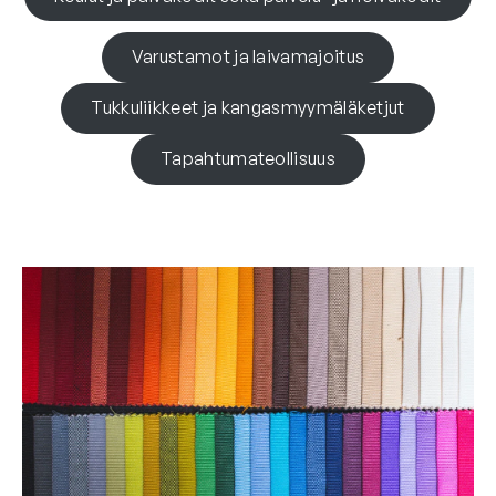
Varustamot ja laivamajoitus
Tukkuliikkeet ja kangasmyymäläketjut
Tapahtumateollisuus