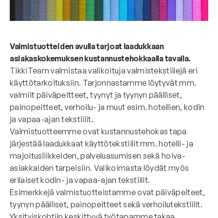
Valmistuotteiden avulla tarjoat laadukkaan
asiakaskokemuksen kustannustehokkaalla tavalla.
TikkiTeam valmistaa valikoituja valmistekstiilejä eri
käyttötarkoituksiin. Tarjonnastamme löytyvät mm.
valmiit päiväpeitteet, tyynyt ja tyynyn päälliset,
painopeitteet, verhoilu- ja muut esim. hotellien, kodin
ja vapaa-ajan tekstiilit.
Valmistuotteemme ovat kustannustehokas tapa
järjestää laadukkaat käyttötekstiilit mm. hotelli- ja
majoitusliikkeiden, palveluasumisen sekä hoiva-
asiakkaiden tarpeisiin. Valikoimasta löydät myös
erilaiset kodin- ja vapaa-ajan tekstiilit.
Esimerkkejä valmistuotteistamme ovat päiväpeiteet,
tyynyn päälliset, painopeitteet sekä verhoilutekstiilit.
Yksityiskohtiin keskittyvä työtapamme takaa