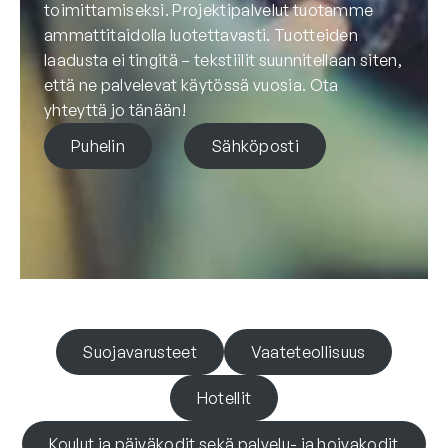
toimittamiseksi. Projektipalvelut tuotamme
ammattitaidolla luotettavasti. Tuotteiden
laadusta ei tingitä – tekstiilit suunnitellaan siten,
että ne palvelevat käytössä vuosia. Ota
yhteyttä jo tänään!
Puhelin
Sähköposti
Suojavarusteet
Vaateteollisuus
Hotellit
Koulut ja päiväkodit sekä palvelu- ja hoivakodit