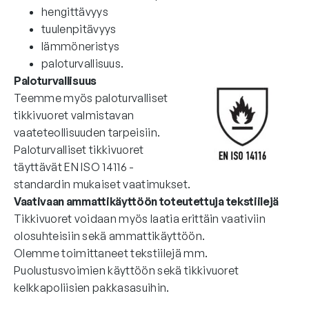
hengittävyys
tuulenpitävyys
lämmöneristys
paloturvallisuus.
Paloturvallisuus
Teemme myös paloturvalliset
tikkivuoret valmistavan
vaateteollisuuden tarpeisiin.
Paloturvalliset tikkivuoret
täyttävät EN ISO 14116 -
standardin mukaiset vaatimukset.
Vaativaan ammattikäyttöön toteutettuja tekstiilejä
Tikkivuoret voidaan myös laatia erittäin vaativiin
olosuhteisiin sekä ammattikäyttöön.
Olemme toimittaneet tekstiilejä mm.
Puolustusvoimien käyttöön sekä tikkivuoret
kelkkapoliisien pakkasasuihin.