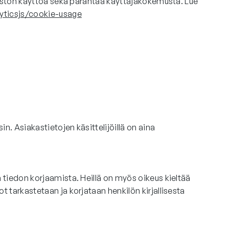
sivuston käyttöä sekä parantaa käyttäjäkokemusta. Lue
yticsjs/cookie-usage
n. Asiakastietojen käsittelijöillä on aina
n tiedon korjaamista. Heillä on myös oikeus kieltää
t tarkastetaan ja korjataan henkilön kirjallisesta