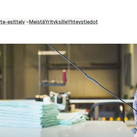
te-esittely
Meistä
Yrityksille
Yhteystiedot