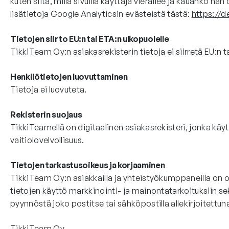
kuten siitä, millä sivuilla käyttäjä vierailee ja kauanko
lisätietoja Google Analyticsin evästeistä tästä:
https://d
Tietojen siirto EU:n tai ETA:n ulkopuolelle
TikkiTeam Oy:n asiakasrekisterin tietoja ei siirretä EU:n t
Henkilötietojen luovuttaminen
Tietoja ei luovuteta.
Rekisterin suojaus
TikkiTeamellä on digitaalinen asiakasrekisteri, jonka käytt
vaitiolovelvollisuus.
Tietojen tarkastusoikeus ja korjaaminen
TikkiTeam Oy:n asiakkailla ja yhteistyökumppaneilla on oi
tietojen käyttö markkinointi- ja mainontatarkoituksiin sek
pyynnöstä joko postitse tai sähköpostilla allekirjoitett
TikkiTeam Oy