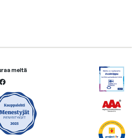
uraa meitä
ebook