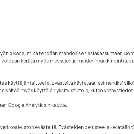
yön aikana, mikä tehdään mahdollisen asiakassuhteen luomis
ja voidaan kerätä myös messujen ja muiden markkinointita
taa käyttäjän laitteelle. Evästeitä käytetään esimerkiksi sill
at sisältää myös käyttäjän yksityistietoja, kuten yhteystiedot
aan Google Analyticsin kautta.
 verkkosivuston evästeitä. Evästeiden perusteella kerätään 