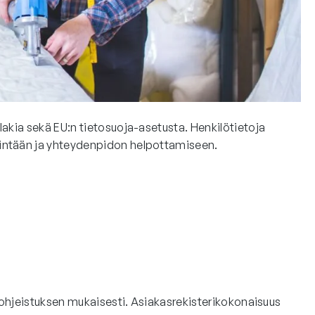
akia sekä EU:n tietosuoja-asetusta. Henkilötietoja
intään ja yhteydenpidon helpottamiseen.
aohjeistuksen mukaisesti. Asiakasrekisterikokonaisuus