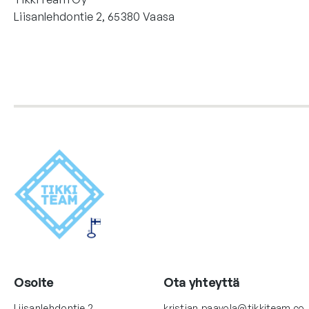
Liisanlehdontie 2, 65380 Vaasa
Osoite
Ota yhteyttä
Liisanlehdontie 2
kristian.paavola@tikkiteam.co