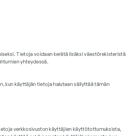
eksi. Tietoja voidaan kerätä lisäksi väestörekisteristä
pahtumien yhteydessä.
oin, kun käyttäjän tietoja halutaan säilyttää tämän
tietoja verkkosivuston käyttäjien käyttötottumuksista,