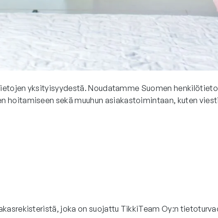
ötietojen yksityisyydestä. Noudatamme Suomen henkilötietol
en hoitamiseen sekä muuhun asiakastoimintaan, kuten viest
kasrekisteristä, joka on suojattu TikkiTeam Oy:n tietoturv