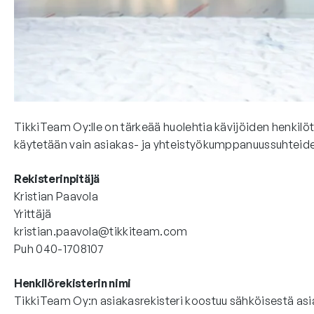
TikkiTeam Oy:lle on tärkeää huolehtia kävijöiden henkil
käytetään vain asiakas- ja yhteistyökumppanuussuhteid
Rekisterinpitäjä
Kristian Paavola
Yrittäjä
kristian.paavola@tikkiteam.com
Puh 040-1708107
Henkilörekisterin nimi
TikkiTeam Oy:n asiakasrekisteri koostuu sähköisestä asia