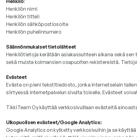
Henkilö
:
Henkilön nimi
Henkilön titteli
Henkilön sähköpostiosoite
Henkilön puhelinnumero
Säännönmukaiset tietolähteet
Henkilötietoja kerätään asiakassuhteen aikana sekä sen t
sekä muista kolmansien osapuolten rekistereistä. Tieto
Evästeet
Eväste on pieni tekstitiedosto, jonka internetselain tallen
siirtyessä internetpalvelun sivulta toiselle. Evästeet voiv
TikkiTeam Oy käyttää verkkosivuillaan evästeitä ainoast
Ulkopuolisen evästeet/Google Analytics:
Google Analytics on kytketty verkkosivuihin ja se käyttää