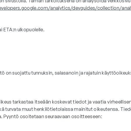
 hän on sivustolla. Tämän tarkoituksena on analysoida verkko
evelopers.google.com/analytics/devguides/collection/anal
ai ETA:n ulkopuolelle.
ö on suojattu tunnuksin, salasanoin ja rajatuin käyttöoikeuksi
keus tarkastaa itseään koskevat tiedot ja vaatia virheellise
ä turvata muut henkilötietolaissa mainitut oikeutensa. Tiedo
una. Pyyntö osoitetaan seuraavaan osoitteeseen: