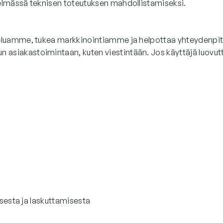
elmässä teknisen toteutuksen mahdollistamiseksi.
eluamme, tukea markkinointiamme ja helpottaa yhteydenpito
iakastoimintaan, kuten viestintään. Jos käyttäjä luovuttaa
isesta ja laskuttamisesta