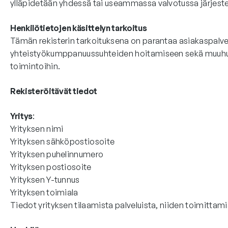
ylläpidetään yhdessä tai useammassa valvotussa järjest
Henkilötietojen käsittelyn tarkoitus
Tämän rekisterin tarkoituksena on parantaa asiakaspalv
yhteistyökumppanuussuhteiden hoitamiseen sekä muuhun as
toimintoihin.
Rekisteröitävät tiedot
Yritys
:
Yrityksen nimi
Yrityksen sähköpostiosoite
Yrityksen puhelinnumero
Yrityksen postiosoite
Yrityksen Y-tunnus
Yrityksen toimiala
Tiedot yrityksen tilaamista palveluista, niiden toimittam