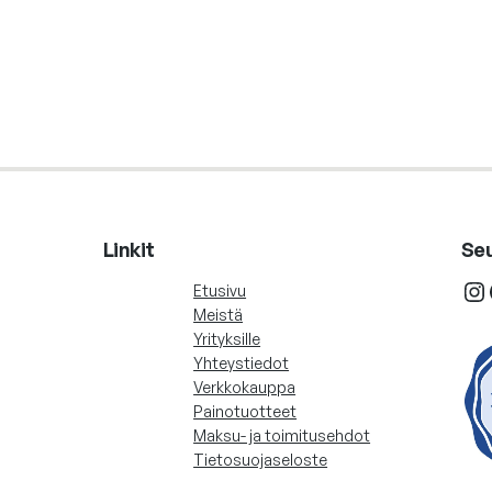
Linkit
Se
Instagram
Fac
Etusivu
Meistä
Yrityksille
Yhteystiedot
Verkkokauppa
Painotuotteet
Maksu- ja toimitusehdot
Tietosuojaseloste