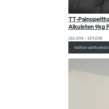
TT-Painopeitto
Aikuisten 9kg P
H
255.00
€
–
329.00
€
i
Valitse vaihtoehdo
n
t
a
l
u
o
k
k
a
: