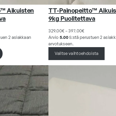
™ Aikuisten
TT-Painopeitto™ Aikui
va
9kg Puolitettava
H
329.00
€
–
397.00
€
i
tuen
2
asiakkaan
Arvio
5.00
5:stä perustuen
2
asiak
n
arvotukseen.
t
Valitse vaihtoehdoista
a
l
u
o
k
k
a
:
3
2