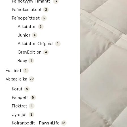
Painotyyny Timantti
3
tet
2
ta
tuo
Painokaulukset
2
tet
17
ta
tuo
Painopeitteet
17
tet
5
ta
tuo
Aikuisten
5
tet
4
ta
tuo
Junior
4
tet
ta
1
Aikuisten Original
tuo
1
4
te
tuo
GreyEdition
4
tet
1
ta
Baby
tuo
1
te
1
Esiliinat
tuo
1
te
29
tuo
Vapaa-aika
29
tet
6
ta
tuo
Korut
6
tet
5
ta
tuo
Palapelit
5
tet
1
ta
Plektrat
tuo
1
3
te
tuo
Jyrsijät
3
tet
13
ta
tuo
Koiranpedit – Paws4Life
13
tet