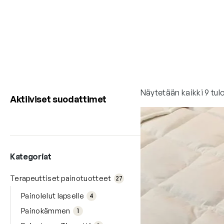
Näytetään kaikki 9 tul
Aktiiviset suodattimet
Kategoriat
27
tuo
Terapeuttiset painotuotteet
27
tet
4
ta
tuo
Painolelut lapselle
4
tet
1
ta
Painokämmen
tuo
1
te
3
tuo