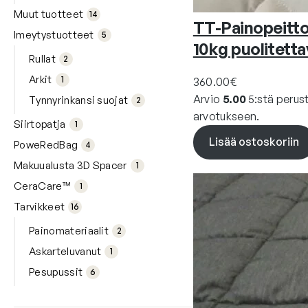
14
ta
tuo
Muut tuotteet
14
tet
5
TT-Painopeitto
ta
tuo
Imeytystuotteet
5
tet
10kg puolitetta
2
ta
tuo
Rullat
2
tet
1
ta
Arkit
tuo
1
360.00
€
te
2
tuo
Arvio
5.00
5:stä perus
Tynnyrinkansi suojat
2
tet
ta
arvotukseen.
1
Siirtopatja
tuo
1
te
4
tuo
Lisää ostoskoriin
PoweRedBag
4
tet
ta
1
Makuualusta 3D Spacer
tuo
1
te
1
CeraCare™
tuo
1
16
te
tuo
Tarvikkeet
16
tet
2
ta
tuo
Painomateriaalit
2
tet
1
ta
Askarteluvanut
tuo
1
6
te
tuo
Pesupussit
6
tet
ta