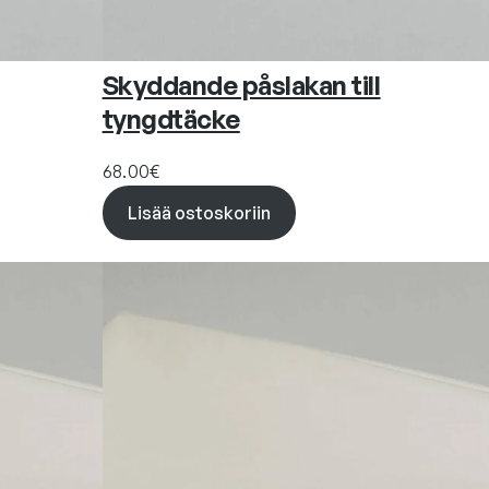
Skyddande påslakan till
tyngdtäcke
68.00
€
Lisää ostoskoriin