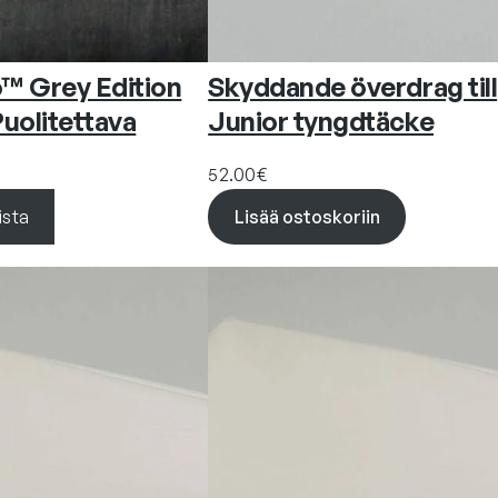
™ Grey Edition
Skyddande överdrag till
uolitettava
Junior tyngdtäcke
52.00
€
ista
Lisää ostoskoriin