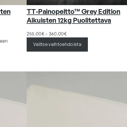
sten
TT-Painopeitto™ Grey Edition
Aikuisten 12kg Puolitettava
H
255.00
€
–
360.00
€
i
kaan
Valitse vaihtoehdoista
n
t
a
l
u
o
k
k
a
:
2
5