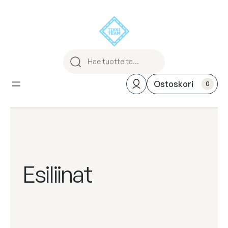
Siirry
sisältöön
0
Esiliinat