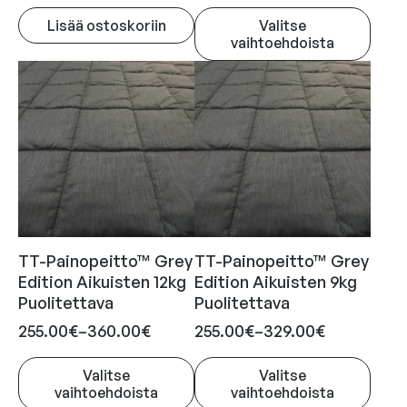
i
Lisää ostoskoriin
Valitse
n
vaihtoehdoista
t
T
a
ä
l
l
u
l
o
ä
k
t
u
k
o
a
t
:
TT-Painopeitto™ Grey
TT-Painopeitto™ Grey
t
Edition Aikuisten 12kg
Edition Aikuisten 9kg
3
e
Puolitettava
Puolitettava
2
e
H
H
255.00
€
–
360.00
€
255.00
€
–
329.00
€
9
l
i
i
.
l
Valitse
Valitse
n
n
0
a
vaihtoehdoista
vaihtoehdoista
t
t