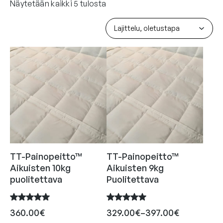
Näytetään kaikki 5 tulosta
TT-Painopeitto™
TT-Painopeitto™
Aikuisten 10kg
Aikuisten 9kg
puolitettava
Puolitettava
H
360.00
€
329.00
€
–
397.00
€