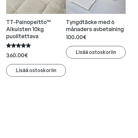
valinnat
tuotteen
sivulla.
TT-Painopeitto™
Tyngdtäcke med 6
Aikuisten 10kg
månaders avbetalning
puolitettava
100.00
€
Lisää ostoskoriin
360.00
€
Lisää ostoskoriin