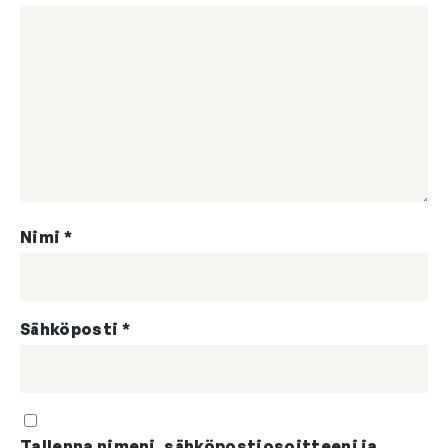
Nimi
*
Sähköposti
*
Tallenna nimeni, sähköpostiosoitteeni ja