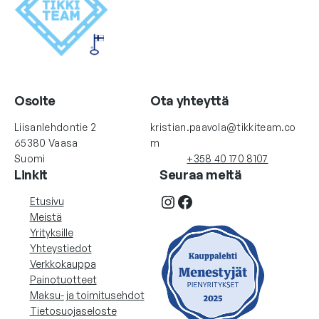
Osoite
Ota yhteyttä
Liisanlehdontie 2
kristian.paavola@tikkiteam.co
65380 Vaasa
m
Suomi
+358 40 170 8107
Linkit
Seuraa meitä
Instagram
Facebook
Etusivu
Meistä
Yrityksille
Yhteystiedot
Verkkokauppa
Painotuotteet
Maksu- ja toimitusehdot
Tietosuojaseloste