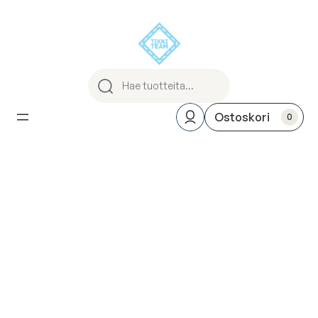
Siirry
sisältöön
0