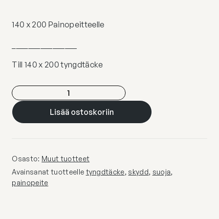
140 x 200 Painopeitteelle
________________
Till 140 x 200 tyngdtäcke
Skyddande
påslakan
Lisää ostoskoriin
till
tyngdtäcke
määrä
Osasto:
Muut tuotteet
Avainsanat tuotteelle
tyngdtäcke
,
skydd
,
suoja
,
painopeite