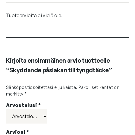
Tuotearvioita ei vielä ole.
Kirjoita ensimmäinen arvio tuotteelle
“Skyddande påslakan till tyngdtäcke”
Sähköpostiosoitettasi ei julkaista.
Pakolliset kentät on
merkitty
*
Arvostelusi
*
Arviosi
*