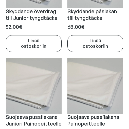
Skyddande överdrag
Skyddande påslakan
till Junior tyngdtäcke
till tyngdtäcke
52.00
€
68.00
€
Lisää
Lisää
ostoskoriin
ostoskoriin
Suojaava pussilakana
Suojaava pussilakana
Juniori Painopeitteelle
Painopeitteelle