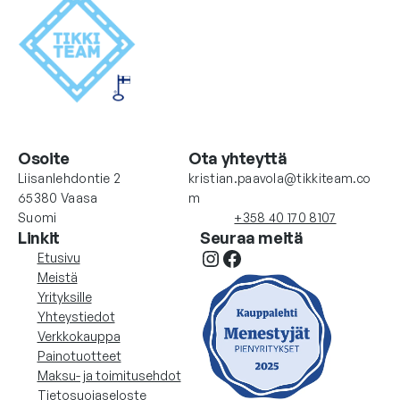
Osoite
Ota yhteyttä
Liisanlehdontie 2
kristian.paavola@tikkiteam.co
65380 Vaasa
m
Suomi
+358 40 170 8107
Linkit
Seuraa meitä
Instagram
Facebook
Etusivu
Meistä
Yrityksille
Yhteystiedot
Verkkokauppa
Painotuotteet
Maksu- ja toimitusehdot
Tietosuojaseloste