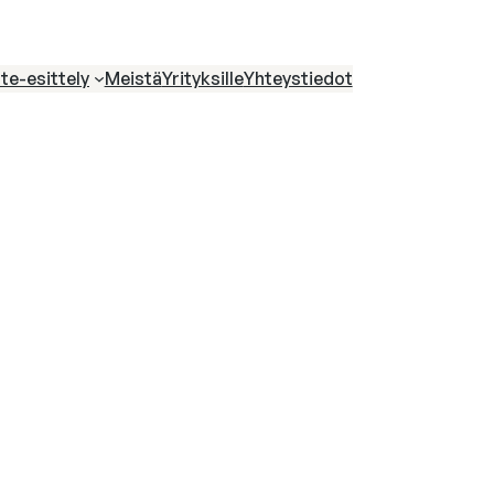
te-esittely
Meistä
Yrityksille
Yhteystiedot