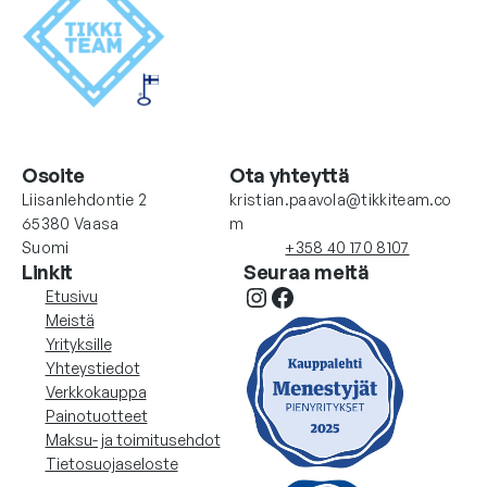
0
0
€
–
4
9
Osoite
Ota yhteyttä
9
Liisanlehdontie 2
kristian.paavola@tikkiteam.co
65380 Vaasa
m
.
Suomi
+358 40 170 8107
0
Linkit
Seuraa meitä
0
Instagram
Facebook
Etusivu
€
Meistä
Yrityksille
Yhteystiedot
Verkkokauppa
Painotuotteet
Maksu- ja toimitusehdot
Tietosuojaseloste