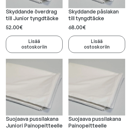
Skyddande överdrag
Skyddande påslakan
till Junior tyngdtäcke
till tyngdtäcke
52.00
€
68.00
€
Lisää
Lisää
ostoskoriin
ostoskoriin
Suojaava pussilakana
Suojaava pussilakana
Juniori Painopeitteelle
Painopeitteelle