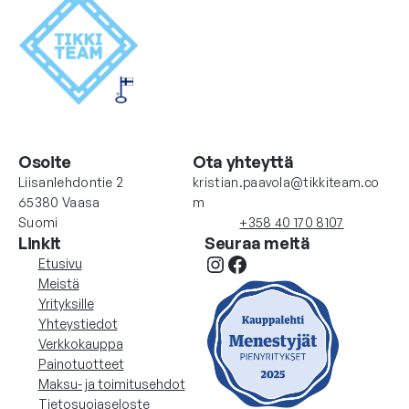
Osoite
Ota yhteyttä
Liisanlehdontie 2
kristian.paavola@tikkiteam.co
65380 Vaasa
m
Suomi
+358 40 170 8107
Linkit
Seuraa meitä
Instagram
Facebook
Etusivu
Meistä
Yrityksille
Yhteystiedot
Verkkokauppa
Painotuotteet
Maksu- ja toimitusehdot
Tietosuojaseloste