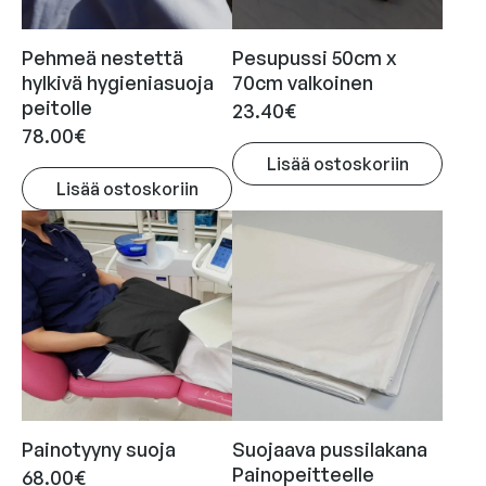
Pehmeä nestettä
Pesupussi 50cm x
hylkivä hygieniasuoja
70cm valkoinen
peitolle
23.40
€
78.00
€
Lisää ostoskoriin
Lisää ostoskoriin
Painotyyny suoja
Suojaava pussilakana
Painopeitteelle
68.00
€