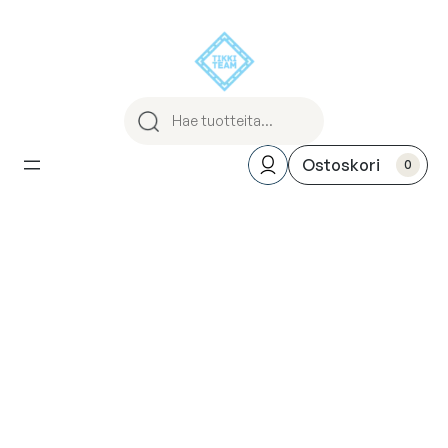
Siirry
sisältöön
0