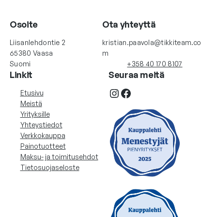
Osoite
Ota yhteyttä
Liisanlehdontie 2
kristian.paavola@tikkiteam.co
65380 Vaasa
m
Suomi
+358 40 170 8107
Linkit
Seuraa meitä
Instagram
Facebook
Etusivu
Meistä
Yrityksille
Yhteystiedot
Verkkokauppa
Painotuotteet
Maksu- ja toimitusehdot
Tietosuojaseloste