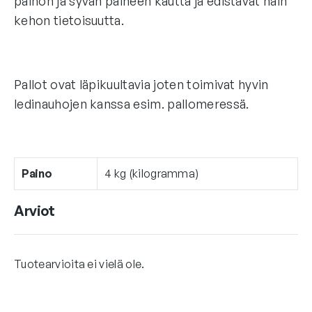
painon ja syvän paineen kautta ja edistävät näin
kehon tietoisuutta.
Pallot ovat läpikuultavia joten toimivat hyvin
ledinauhojen kanssa esim. pallomeressä.
Paino
4 kg (kilogramma)
Arviot
Tuotearvioita ei vielä ole.