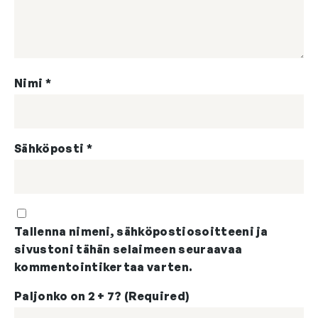
Nimi
*
Sähköposti
*
Tallenna nimeni, sähköpostiosoitteeni ja
sivustoni tähän selaimeen seuraavaa
kommentointikertaa varten.
Paljonko on 2 + 7? (Required)