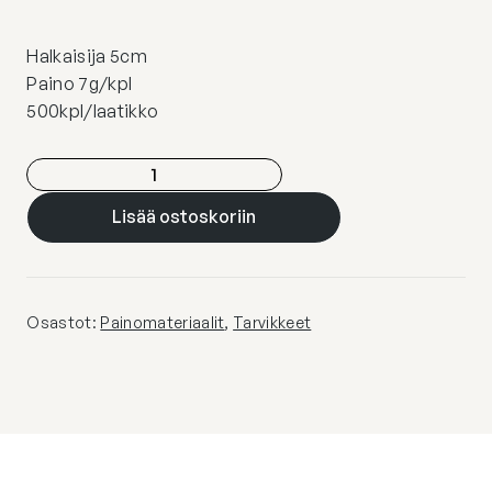
Halkaisija 5cm
Paino 7g/kpl
500kpl/laatikko
Pallopeitto
palloja
Lisää ostoskoriin
500kpl
määrä
Osastot:
Painomateriaalit
,
Tarvikkeet